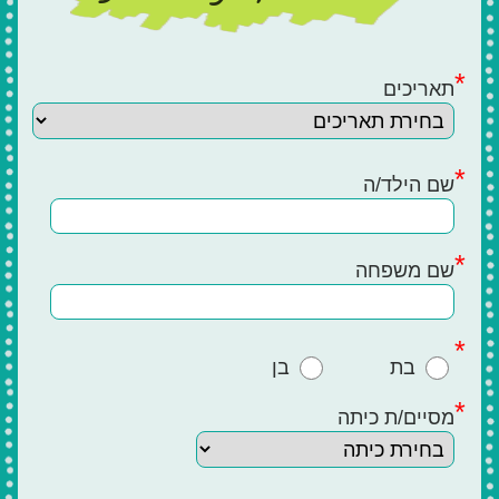
צור קשר
Summer
Camp
'סגור תפריט'
תאריכים
וידאו
שם הילד/ה
שם משפחה
בת
בן
מסיים/ת כיתה