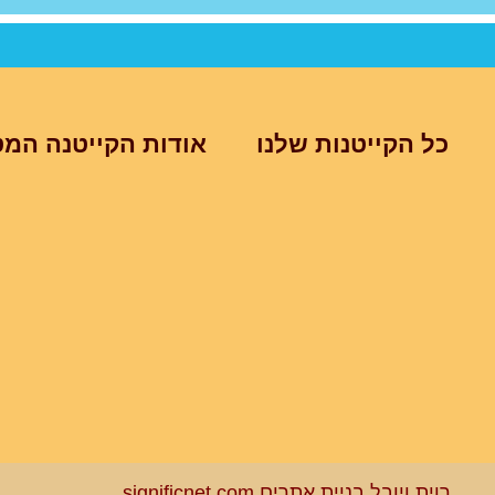
כל הקייטנות שלנו
אודות הקייטנה המט
רוית ויובל בניית אתרים significnet.com