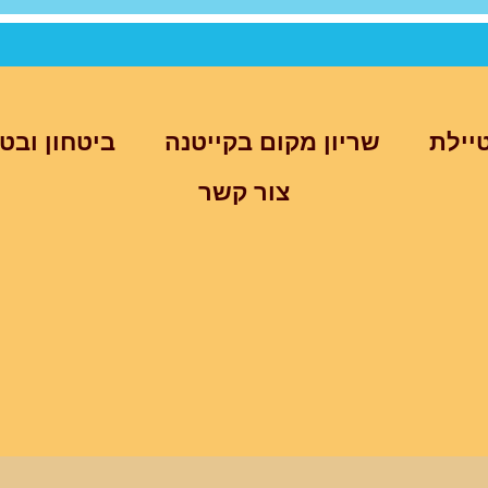
יילת
שריון מקום בקייטנה
ביטחון ובט
צור קשר