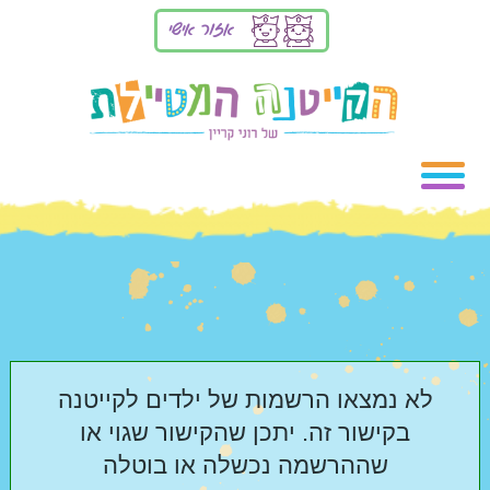
אזור אישי
הקייטנות
אודות
שואלים
רוני קריין
ממליצים
הקייטנה
לא נמצאו הרשמות של ילדים לקייטנה
גלריות
ביטחון
בקישור זה. יתכן שהקישור שגוי או
ובטיחות
שההרשמה נכשלה או בוטלה
שריון מקום
תמונות