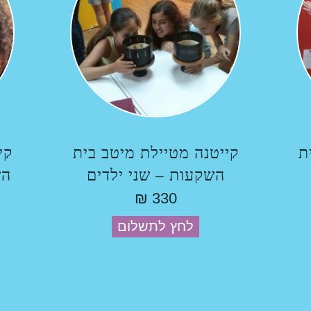
ת
קייטנה מטיילת מיטב בית
קי
השקעות – שני ילדים
הש
₪
330
לחץ לתשלום