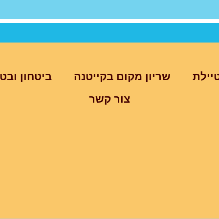
יילת
שריון מקום בקייטנה
ביטחון ובט
צור קשר