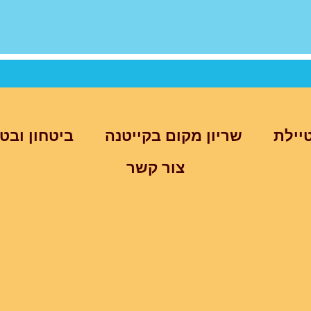
יילת
שריון מקום בקייטנה
ביטחון ובט
צור קשר